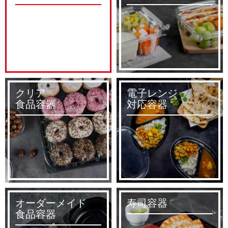
クリア
電子レンジ
食品容器
対応容器
オーダーメイド
寿司容器
食品容器