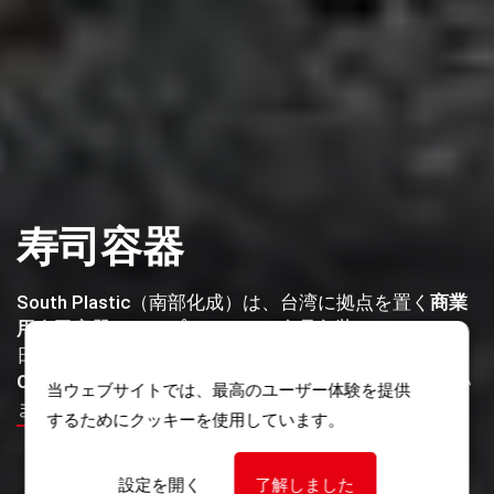
寿司容器
South Plastic（南部化成）は、台湾に拠点を置く
商業
用寿司容器
および
プラスチック食品包装
メーカーで、
日本市場へ供給しています。
高透明の小売用トレー、
OEM／ODM開発、卸向けの安定した
生産対応をしてい
当ウェブサイトでは、最高のユーザー体験を提供
ます。
するためにクッキーを使用しています。
設定を開く
了解しました