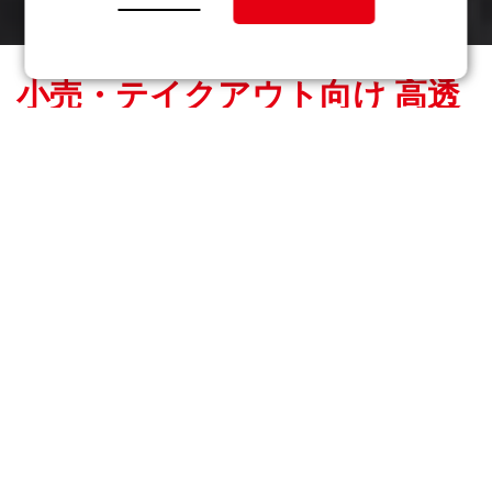
小売・テイクアウト向け 高透
明寿司容器
受注生産・カスタム対応で、日本市場および海外に供
給します。
メーカー直販・受注生産
South Plasticは台湾
に
拠点
を置く
寿司容器メーカーです。日
本市場および海外市場に供給しています。ドーム蓋またはフ
ラット蓋、オプションの仕切りなどお客様の仕様とブランド
に合わせて、高品質で機能的なカスタム寿司容器を製作しま
す。
上質な見栄えと安心輸送
寿司の魅力を最大限に引き出す寿司容器です。 カリフォルニ
アロールから高級刺身の盛り合わせまで対応できるサイズを