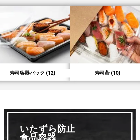
寿司容器パック
(12)
寿司蓋
(10)
いたずら防止
食品容器