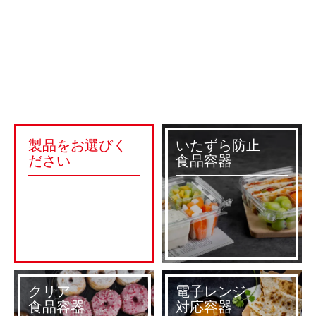
製品をお選びく
いたずら防止
ださい
食品容器
クリア
電子レンジ
食品容器
対応容器