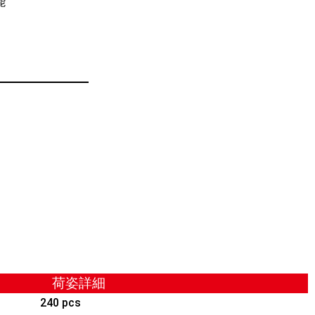
能
荷姿詳細
240 pcs