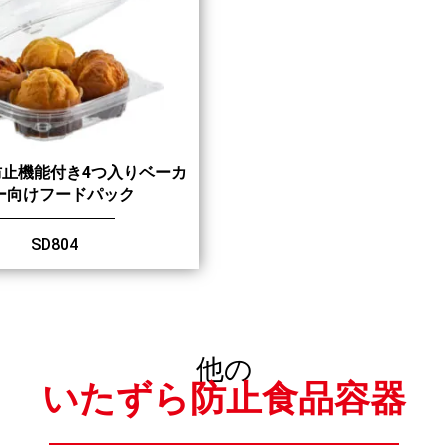
防止機能付き4つ入りベーカ
ー向けフードパック
SD804
他の
いたずら防止食品容器