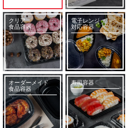
クリア
電子レンジ
食品容器
対応容器
オーダーメイド
寿司容器
食品容器