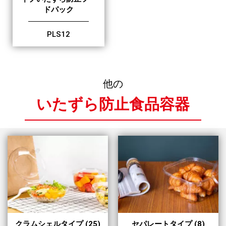
ドパック
PLS12
他の
いたずら防止食品容器
クラムシェルタイプ
(25)
セパレートタイプ
(8)