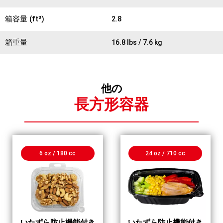
箱容量 (ft³)
2.8
箱重量
16.8 lbs / 7.6 kg
他の
長方形容器
6 oz / 180 cc
24 oz / 710 cc
いたずら防止機能付き
いたずら防止機能付き