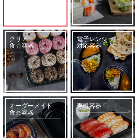
クリア
電子レンジ
食品容器
対応容器
オーダーメイド
寿司容器
食品容器