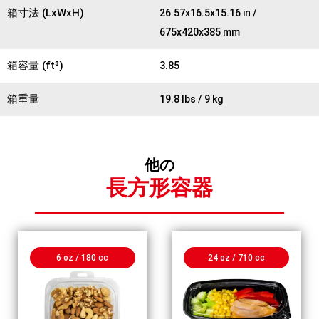
箱寸法 (LxWxH)
26.57x16.5x15.16 in /
675x420x385 mm
箱容量 (ft³)
3.85
箱重量
19.8 lbs / 9 kg
他の
長方形容器
6 oz / 180 cc
24 oz / 710 cc