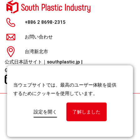
+886 2 8698-2315
お問い合わせ
台湾新北市
公式日本語サイト｜southplastic.jp
|
Global / English｜southplastic.com
当ウェブサイトでは、最高のユーザー体験を提供
するためにクッキーを使用しています。
Cookie 設定
/ 個人情報保護方針
設定を開く
了解しました
Copyright 2021 South Plastic Industry Co., Ltd. All Rights
Reserved
GlobalSense によるデザイン
‧
ウェブサイトデザイン