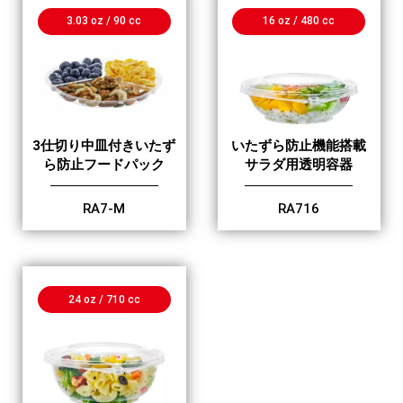
3.03 oz / 90 cc
16 oz / 480 cc
3仕切り中皿付きいたず
いたずら防止機能搭載
ら防止フードパック
サラダ用透明容器
RA7-M
RA716
24 oz / 710 cc