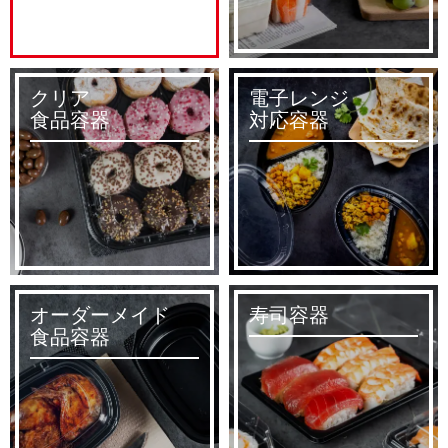
クリア
電子レンジ
食品容器
対応容器
オーダーメイド
寿司容器
食品容器